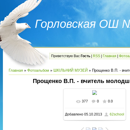
Горловская ОШ 
Приветствую Вас
Гость
|
RSS
|
Главная
|
Фотоа
Главная
»
Фотоальбом
»
ШКІЛЬНИЙ МУЗЕЙ
» Прощенко В.П. - вчи
Прощенко В.П. - вчитель молодш
377
0
0.0
В реальном размере
Добавлено
05.10.2013
62school
1200x1600
/ 109.0Kb