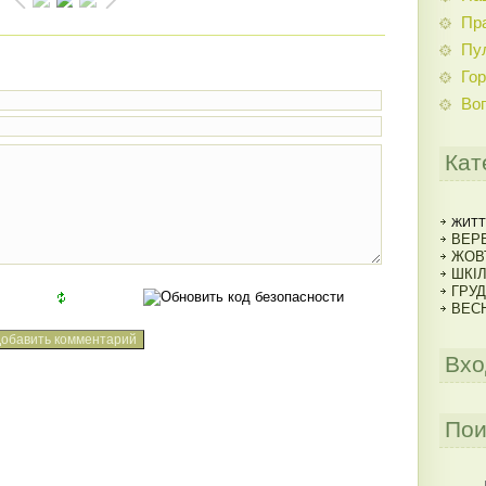
Пр
Пу
Гор
Во
Кат
ЖИТТ
ВЕРЕ
ЖОВ
ШКІ
ГРУД
ВЕСН
Вхо
Пои