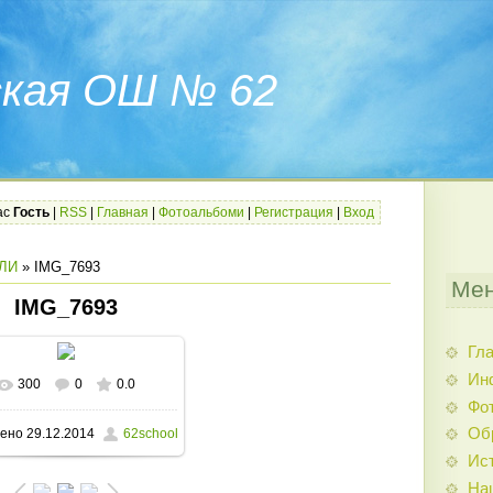
ская ОШ № 62
ас
Гость
|
RSS
|
Главная
|
Фотоальбоми
|
Регистрация
|
Вход
ЛИ
» IMG_7693
Мен
IMG_7693
Гл
Ин
300
0
0.0
В реальном размере
Фо
Об
ено
29.12.2014
62school
1600x1200
/ 232.7Kb
Ис
На