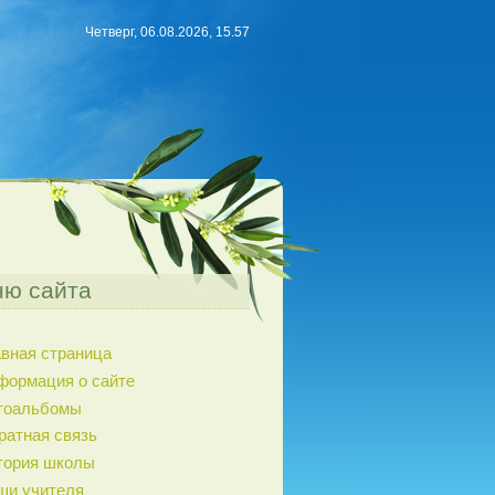
Четверг, 06.08.2026, 15.57
ю сайта
авная страница
формация о сайте
тоальбомы
ратная связь
тория школы
ши учителя