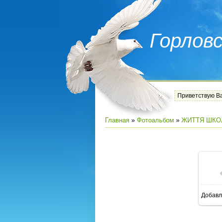
Горлов
Приветствую В
Главная
»
Фотоальбом
»
ЖИТТЯ ШКО
Добавл