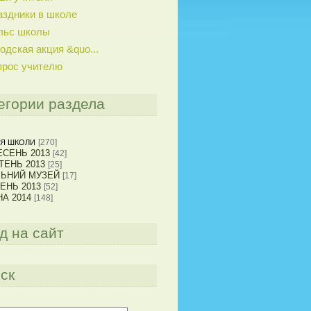
аздники в школе
льс школы
одская акция &quo...
прос учителю
егории раздела
[270]
Я ШКОЛИ
СЕНЬ 2013
[42]
ТЕНЬ 2013
[25]
ЛЬНИЙ МУЗЕЙ
[17]
ЕНЬ 2013
[52]
А 2014
[148]
д на сайт
ск