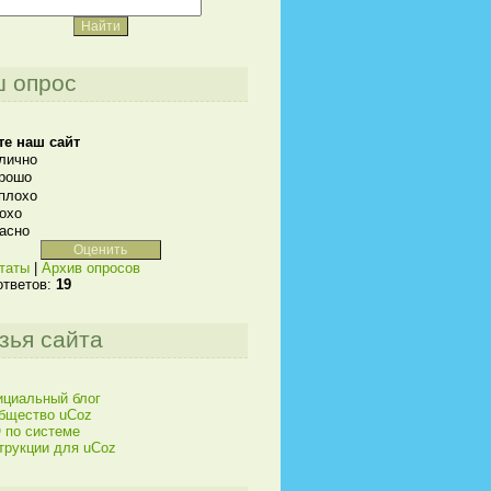
 опрос
те наш сайт
лично
рошо
плохо
охо
асно
таты
|
Архив опросов
ответов:
19
зья сайта
циальный блог
бщество uCoz
 по системе
трукции для uCoz