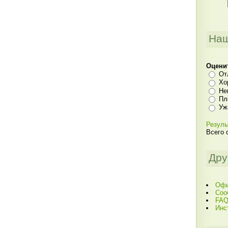
Наш
Оцени
От
Хо
Не
Пл
Уж
Резуль
Всего 
Дру
Офи
Соо
FAQ
Инс