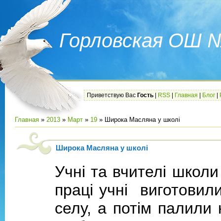
Горловская ОШ 
Приветствую Вас
Гость
|
RSS
|
Главная
|
Блог
|
Главная
»
2013
»
Март
»
19
» Широка Масляна у школі
Широка Масляна у школі
Учн
і та вчителі школ
прац
і учні
виготов
и
л
селу, а потім палили