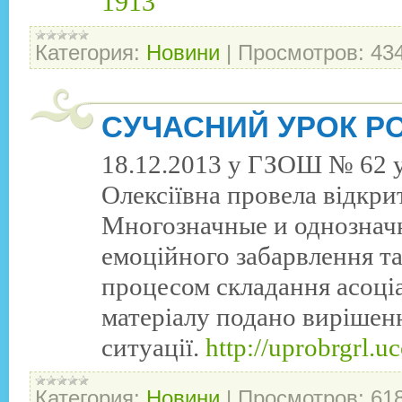
1913
Категория:
Новини
|
Просмотров:
43
СУЧАСНИЙ УРОК Р
18.12.2013 у ГЗОШ № 62 уч
Олексіївна провела відкри
Многозначные и однозначн
емоційного забарвлення та
процесом складання асоці
матеріалу подано вирішен
ситуації.
http://uprobrgrl.
Категория:
Новини
|
Просмотров:
61