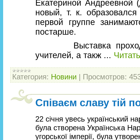
Екатериной Андреевной (
новый, т. к. образовался
первой группе занимают
постарше.
Выставка проходила 
учителей, а такж
...
Читат
Категория:
Новини
|
Просмотров:
45
Співаєм славу тій под
22 січня увесь український на
була створена Українська Нар
угорської імперії, була утвор