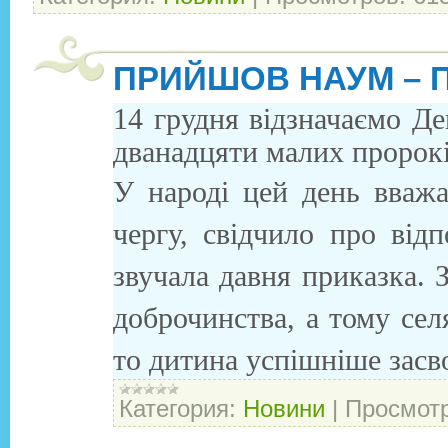
ПРИЙШОВ НАУМ – П
14 грудня відзначаємо Де
дванадцяти малих пророків
У народі цей день вваж
чергу, свідчило про від
звучала давня приказка. 
доброчинства, а тому сел
то дитина успішніше засв
Категория:
Новини
|
Просмотр