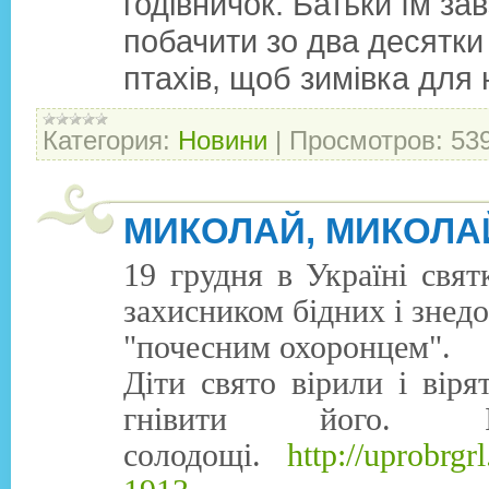
годівничок. Батьки їм з
побачити зо два десятки
птахів, щоб зимівка для
Категория:
Новини
|
Просмотров:
53
МИКОЛАЙ, МИКОЛАЙ
19 грудня в Україні свя
захисником бідних і знед
"почесним охоронцем".
Діти свято вірили і вір
гнівити його.
солодощі.
http://uprobrg