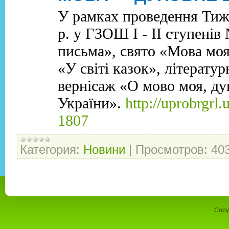
У рамках проведення Тижн
р. у ГЗОШ І - ІІ ступені
письма», свято «Мова моя
«У світі казок», літерат
вернісаж «О мово моя, ду
України».
http://uprobrgr
1807
Категория:
Новини
|
Просмотров:
40
Copy