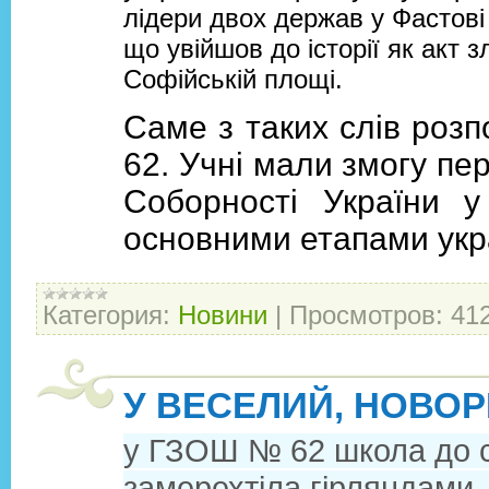
лідери двох держав у Фастові 
що увійшов до історії як акт 
Софійській площі.
Саме з таких слів роз
62. Учні мали змогу пе
Соборності України 
основними етапами укр
Категория:
Новини
|
Просмотров:
41
У ВЕСЕЛИЙ, НОВОР
у ГЗОШ № 62 школа до с
замерехтіла гірляндами.