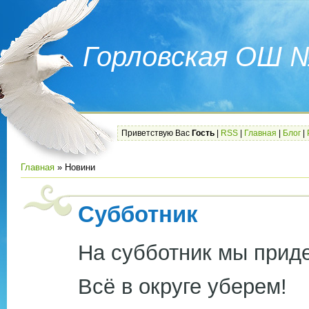
Горловская ОШ 
Приветствую Вас
Гость
|
RSS
|
Главная
|
Блог
|
Главная
»
Новини
Субботник
На субботник мы прид
Всё в округе уберем!