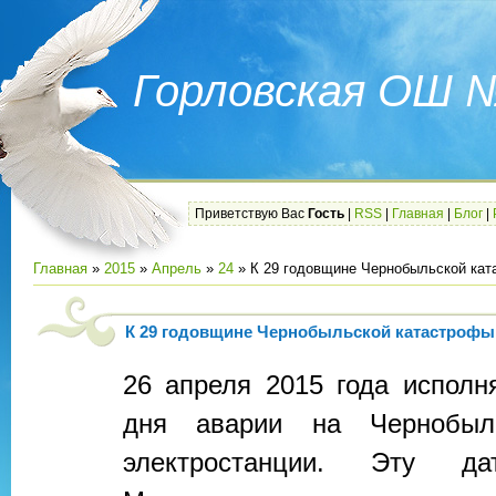
Горловская ОШ 
Приветствую Вас
Гость
|
RSS
|
Главная
|
Блог
|
Главная
»
2015
»
Апрель
»
24
» К 29 годовщине Чернобыльской ка
К 29 годовщине Чернобыльской катастрофы
26 апреля 2015 года исполн
дня аварии на Чернобыл
электростанции. Эту да