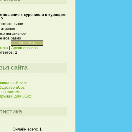
отношение к курению,и к курящим
м?
ложительное
гативное
зко негативное
е все равно
таты
|
Архив опросов
ответов:
1
зья сайта
циальный блог
бщество uCoz
 по системе
трукции для uCoz
тистика
Онлайн всего:
1