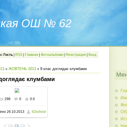
ская ОШ № 62
ас
Гость
|
RSS
|
Главная
|
Фотоальбоми
|
Регистрация
|
Вход
13
»
ЖОВТЕНЬ 2013
» 9 клас доглядає клумбами
Мен
 доглядає клумбами
Гл
Ин
298
0
0.0
В реальном размере
Фо
Об
ено
26.10.2013
62school
1600x1200
/ 394.8Kb
Ис
На