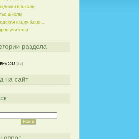
аздники в школе
льс школы
одская акция &quo...
прос учителю
егории раздела
[25]
ЕНЬ 2013
д на сайт
ск
 опрос