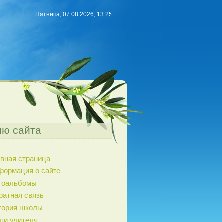
Пятница, 07.08.2026, 13.25
ю сайта
авная страница
формация о сайте
тоальбомы
ратная связь
тория школы
ши учителя