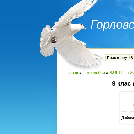
Горлов
Приветствую В
Главная
»
Фотоальбом
»
ЖОВТЕНЬ 20
9 клас
Добавл