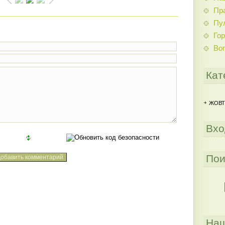
Пр
Пу
Гор
Во
Кат
ЖОВТ
Вхо
Пои
Наш