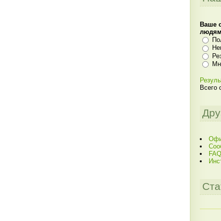
Ваше 
людя
По
Не
Ре
Мн
Резуль
Всего 
Дру
Офи
Соо
FAQ
Инс
Ста