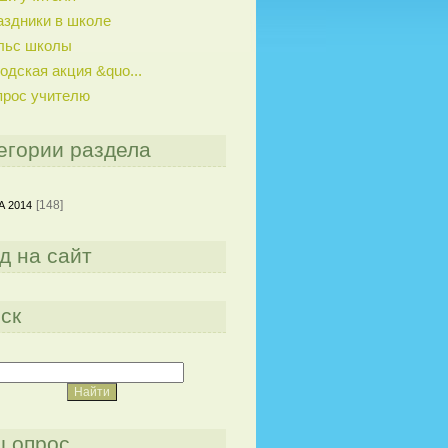
аздники в школе
льс школы
одская акция &quo...
прос учителю
егории раздела
[148]
 2014
д на сайт
ск
 опрос