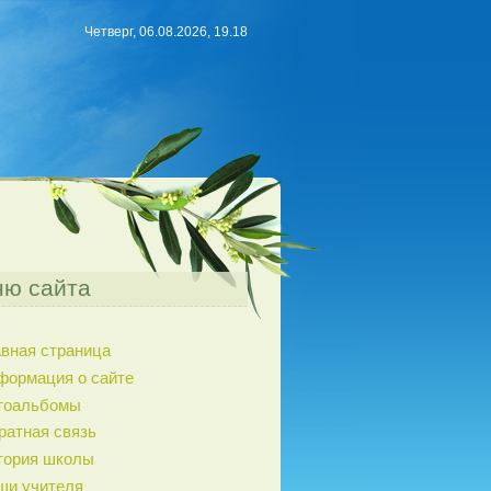
Четверг, 06.08.2026, 19.18
ю сайта
авная страница
формация о сайте
тоальбомы
ратная связь
тория школы
ши учителя