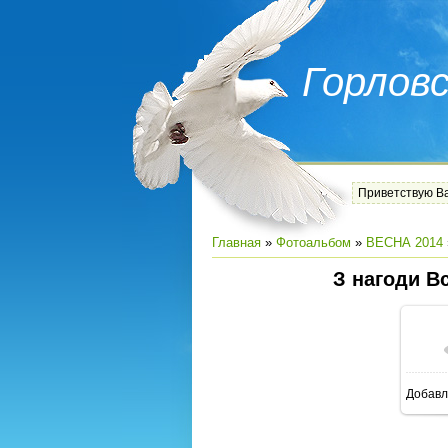
Горлов
Приветствую В
Главная
»
Фотоальбом
»
ВЕСНА 2014
З нагоди В
Добавл