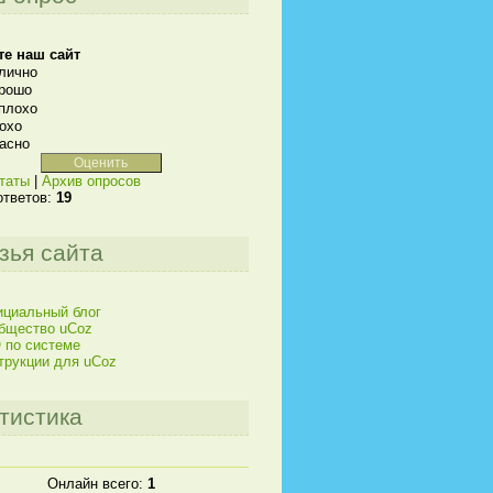
те наш сайт
лично
рошо
плохо
охо
асно
таты
|
Архив опросов
ответов:
19
зья сайта
циальный блог
бщество uCoz
 по системе
трукции для uCoz
тистика
Онлайн всего:
1