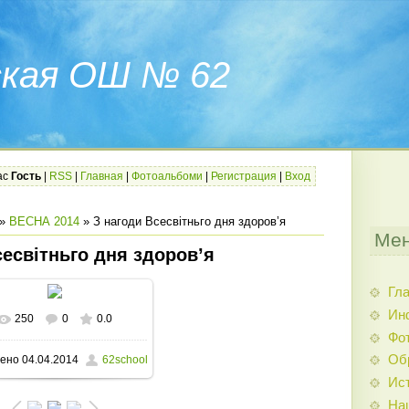
ская ОШ № 62
ас
Гость
|
RSS
|
Главная
|
Фотоальбоми
|
Регистрация
|
Вход
»
ВЕСНА 2014
» З нагоди Всесвітньго дня здоров’я
Мен
сесвітньго дня здоров’я
Гл
Ин
250
0
0.0
В реальном размере
Фо
Об
ено
04.04.2014
62school
1600x1200
/ 378.3Kb
Ис
На