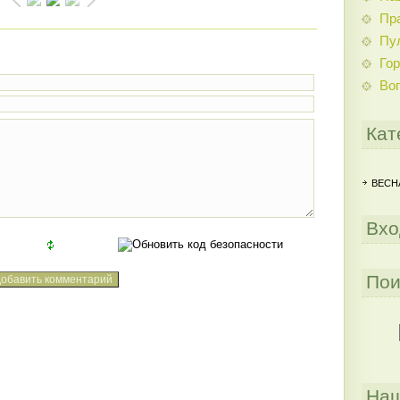
Пр
Пу
Гор
Во
Кат
ВЕСНА
Вхо
Пои
Наш