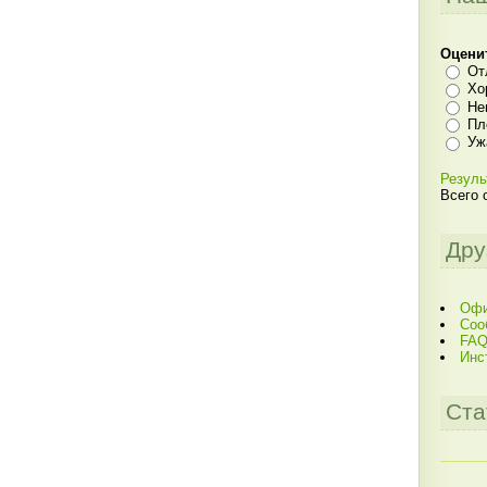
Оцени
От
Хо
Не
Пл
Уж
Резуль
Всего 
Дру
Офи
Соо
FAQ
Инс
Ста