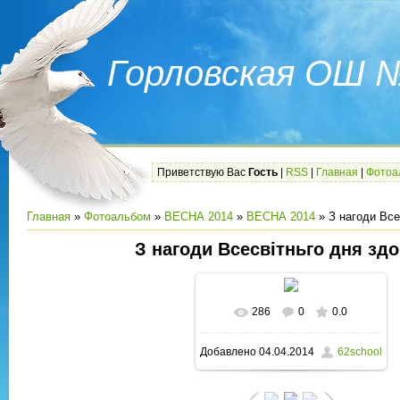
Горловская ОШ 
Приветствую Вас
Гость
|
RSS
|
Главная
|
Фотоа
Главная
»
Фотоальбом
»
ВЕСНА 2014
»
ВЕСНА 2014
» З нагоди Все
З нагоди Всесвітньго дня здо
286
0
0.0
В реальном размере
Добавлено
04.04.2014
62school
1600x1200
/ 380.6Kb