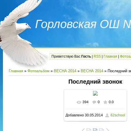
Горловская ОШ 
Приветствую Вас
Гость
|
RSS
|
Главная
|
Фотоа
Главная
»
Фотоальбом
»
ВЕСНА 2014
»
ВЕСНА 2014
» Последний з
Последний звонок
394
0
0.0
В реальном размере
Добавлено
30.05.2014
62school
1600x1200
/ 342.0Kb