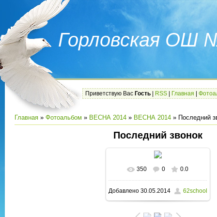
Горловская ОШ 
Приветствую Вас
Гость
|
RSS
|
Главная
|
Фотоа
Главная
»
Фотоальбом
»
ВЕСНА 2014
»
ВЕСНА 2014
» Последний з
Последний звонок
350
0
0.0
В реальном размере
Добавлено
30.05.2014
62school
1600x1200
/ 262.1Kb