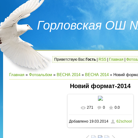
Горловская ОШ 
Приветствую Вас
Гость
|
RSS
|
Главная
|
Фотоа
Главная
»
Фотоальбом
»
ВЕСНА 2014
»
ВЕСНА 2014
» Новий форма
Новий формат-2014
271
0
0.0
В реальном размере
Добавлено
19.03.2014
62school
1600x1200
/ 162.7Kb