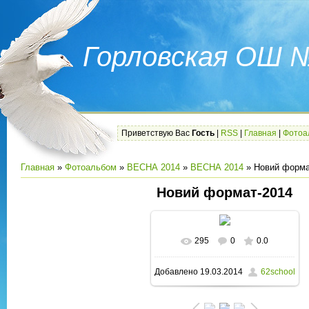
Горловская ОШ 
Приветствую Вас
Гость
|
RSS
|
Главная
|
Фотоа
Главная
»
Фотоальбом
»
ВЕСНА 2014
»
ВЕСНА 2014
» Новий форма
Новий формат-2014
295
0
0.0
В реальном размере
Добавлено
19.03.2014
62school
1600x1200
/ 173.6Kb