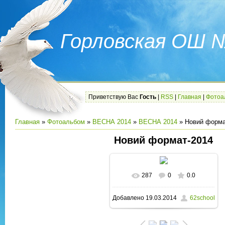
Горловская ОШ 
Приветствую Вас
Гость
|
RSS
|
Главная
|
Фотоа
Главная
»
Фотоальбом
»
ВЕСНА 2014
»
ВЕСНА 2014
» Новий форма
Новий формат-2014
287
0
0.0
В реальном размере
Добавлено
19.03.2014
62school
1600x1200
/ 170.8Kb