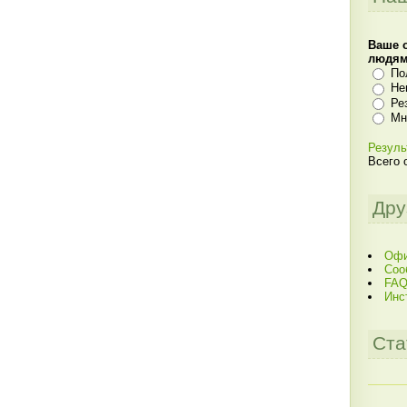
Ваше 
людя
По
Не
Ре
Мн
Резуль
Всего 
Дру
Офи
Соо
FAQ
Инс
Ста