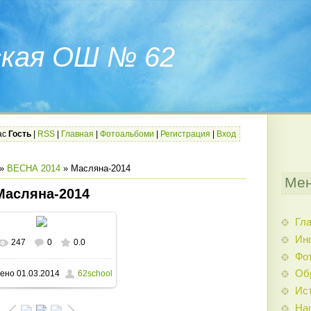
ская ОШ № 62
ас
Гость
|
RSS
|
Главная
|
Фотоальбоми
|
Регистрация
|
Вход
»
ВЕСНА 2014
» Масляна-2014
Мен
Масляна-2014
Гл
Ин
247
0
0.0
В реальном размере
Фо
Об
ено
01.03.2014
62school
1600x1200
/ 445.9Kb
Ис
На