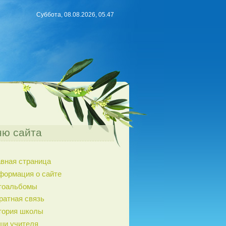
Суббота, 08.08.2026, 05.47
ю сайта
авная страница
формация о сайте
тоальбомы
ратная связь
тория школы
ши учителя