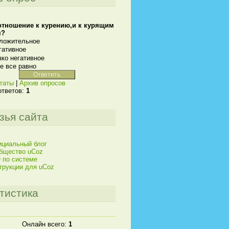
отношение к курению,и к курящим
м?
ложительное
гативное
зко негативное
е все равно
таты
|
Архив опросов
ответов:
1
зья сайта
циальный блог
бщество uCoz
 по системе
трукции для uCoz
тистика
Онлайн всего:
1