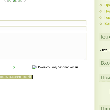
Пр
Пу
Гор
Во
Кат
ВЕСНА
Вхо
Пои
Наш