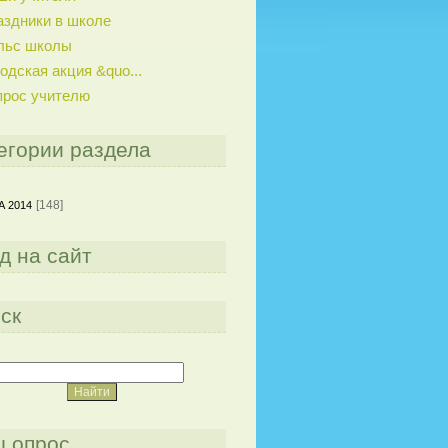
аздники в школе
льс школы
одская акция &quo...
прос учителю
егории раздела
[148]
 2014
д на сайт
ск
 опрос