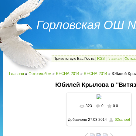
Горловская ОШ 
Приветствую Вас
Гость
|
RSS
|
Главная
|
Фотоа
Главная
»
Фотоальбом
»
ВЕСНА 2014
»
ВЕСНА 2014
» Юбилей Крыл
Юбилей Крылова в "Витяз
323
0
0.0
В реальном размере
Добавлено
27.03.2014
62school
604x453
/ 65.7Kb