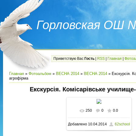
Горловская ОШ 
Приветствую Вас
Гость
|
RSS
|
Главная
|
Фотоа
Главная
»
Фотоальбом
»
ВЕСНА 2014
»
ВЕСНА 2014
» Екскурсія. К
агрофірма
Екскурсія. Комісарівське училище
250
0
0.0
В реальном размере
Добавлено
10.04.2014
62school
1600x1200
/ 155.1Kb