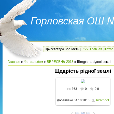
Горловская ОШ 
Приветствую Вас
Гость
|
RSS
|
Главная
|
Фотоа
Главная
»
Фотоальбом
»
ВЕРЕСЕНЬ 2013
» Щедрість рідної землі
Щедрість рідної землі
363
0
0.0
В реальном размере
Добавлено
04.10.2013
62school
1600x1200
/ 269.6Kb