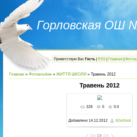
Горловская ОШ 
Приветствую Вас
Гость
|
RSS
|
Главная
|
Фотоа
Главная
»
Фотоальбом
»
ЖИТТЯ ШКОЛИ
» Травень 2012
Травень 2012
328
0
0.0
В реальном размере
Добавлено
14.12.2012
62school
1600x1200
/ 277.5Kb