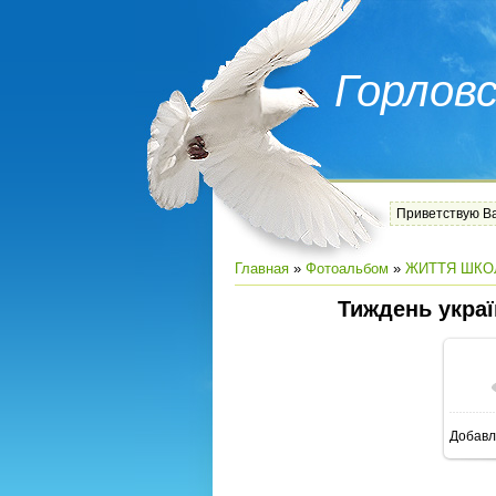
Горлов
Приветствую В
Главная
»
Фотоальбом
»
ЖИТТЯ ШКО
Тиждень украї
Добавл