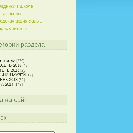
аздники в школе
льс школы
одская акция &quo...
прос учителю
егории раздела
[270]
Я ШКОЛИ
СЕНЬ 2013
[42]
ТЕНЬ 2013
[25]
ЛЬНИЙ МУЗЕЙ
[17]
ЕНЬ 2013
[52]
А 2014
[148]
д на сайт
ск