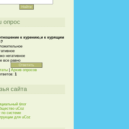
 опрос
отношение к курению,и к курящим
м?
ложительное
гативное
зко негативное
е все равно
таты
|
Архив опросов
ответов:
1
зья сайта
циальный блог
бщество uCoz
 по системе
трукции для uCoz