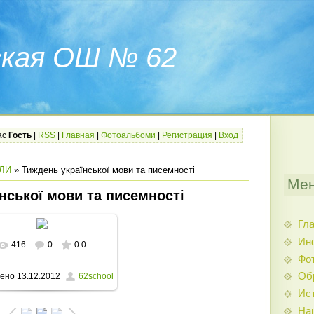
ская ОШ № 62
ас
Гость
|
RSS
|
Главная
|
Фотоальбоми
|
Регистрация
|
Вход
ЛИ
» Тиждень української мови та писемності
Мен
нської мови та писемності
Гл
Ин
416
0
0.0
В реальном размере
Фо
Об
ено
13.12.2012
62school
1600x1200
/ 205.2Kb
Ис
На