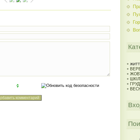
Пр
Пу
Гор
Во
Кат
ЖИТТ
ВЕРЕ
ЖОВ
ШКІ
ГРУД
ВЕСН
Вхо
Пои