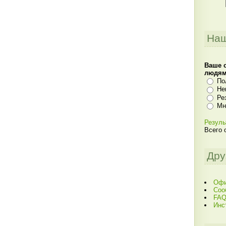
Наш
Ваше 
людя
По
Не
Ре
Мн
Резуль
Всего 
Дру
Офи
Соо
FAQ
Инс