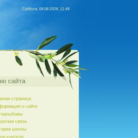
Суббота, 08.08.2026, 12.49
ю сайта
авная страница
формация о сайте
тоальбомы
ратная связь
тория школы
ши учителя