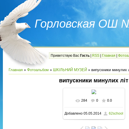
Горловская ОШ 
Приветствую Вас
Гость
|
RSS
|
Главная
|
Фотоа
Главная
»
Фотоальбом
»
ШКІЛЬНИЙ МУЗЕЙ
» випускники минулих 
випускники минулих літ
284
0
0.0
В реальном размере
Добавлено
05.05.2014
62school
1103x1600
/ 318.7Kb