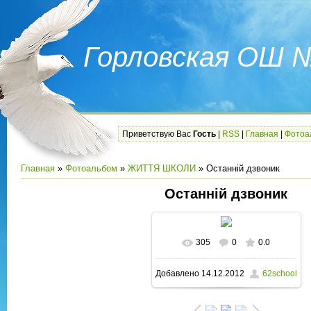
Горловская ОШ 
Приветствую Вас
Гость
|
RSS
|
Главная
|
Фотоа
Главная
»
Фотоальбом
»
ЖИТТЯ ШКОЛИ
» Останній дзвоник
Останній дзвоник
305
0
0.0
В реальном размере
Добавлено
14.12.2012
62school
1600x1200
/ 258.0Kb