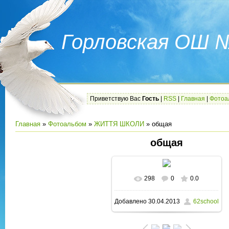
Горловская ОШ 
Приветствую Вас
Гость
|
RSS
|
Главная
|
Фотоа
Главная
»
Фотоальбом
»
ЖИТТЯ ШКОЛИ
» общая
общая
298
0
0.0
В реальном размере
Добавлено
30.04.2013
62school
1600x1200
/ 202.1Kb