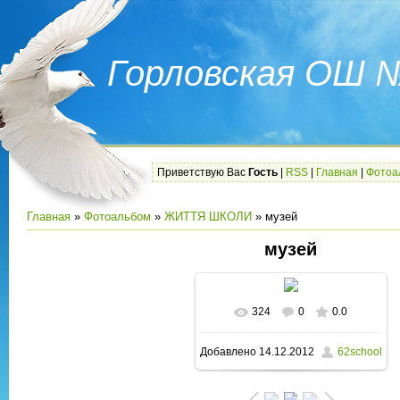
Горловская ОШ 
Приветствую Вас
Гость
|
RSS
|
Главная
|
Фотоа
Главная
»
Фотоальбом
»
ЖИТТЯ ШКОЛИ
» музей
музей
324
0
0.0
В реальном размере
Добавлено
14.12.2012
62school
1600x1200
/ 241.9Kb