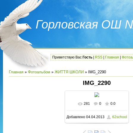
Горловская ОШ 
Приветствую Вас
Гость
|
RSS
|
Главная
|
Фотоа
Главная
»
Фотоальбом
»
ЖИТТЯ ШКОЛИ
» IMG_2290
IMG_2290
281
0
0.0
В реальном размере
Добавлено
04.04.2013
62school
1600x1200
/ 453.5Kb