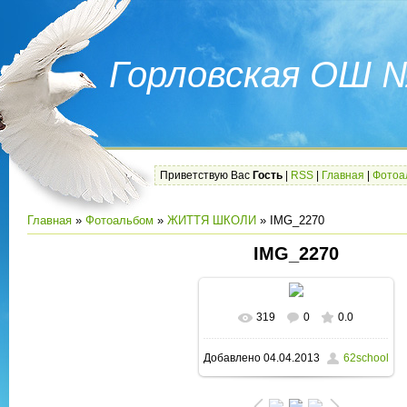
Горловская ОШ 
Приветствую Вас
Гость
|
RSS
|
Главная
|
Фотоа
Главная
»
Фотоальбом
»
ЖИТТЯ ШКОЛИ
» IMG_2270
IMG_2270
319
0
0.0
В реальном размере
Добавлено
04.04.2013
62school
1600x1200
/ 421.8Kb