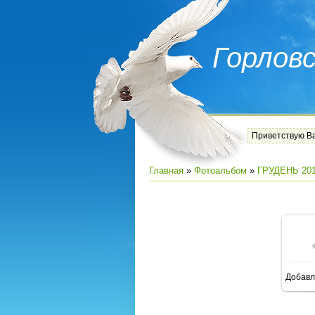
Горлов
Приветствую В
Главная
»
Фотоальбом
»
ГРУДЕНЬ 20
Добавл