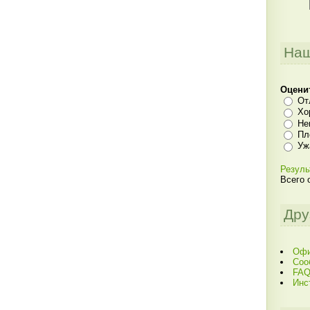
Наш
Оцени
От
Хо
Не
Пл
Уж
Резуль
Всего 
Дру
Офи
Соо
FAQ
Инс