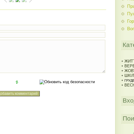
Пр
Пу
Гор
Во
Кат
ЖИТ
ВЕРЕ
ЖОВ
ШКІ
ГРУДЕ
ВЕСН
Вхо
Пои