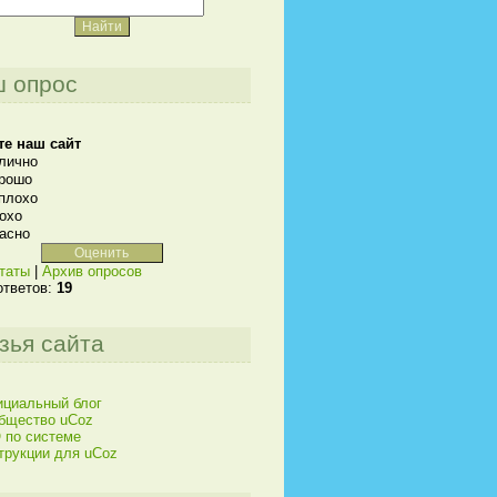
 опрос
те наш сайт
лично
рошо
плохо
охо
асно
таты
|
Архив опросов
ответов:
19
зья сайта
циальный блог
бщество uCoz
 по системе
трукции для uCoz