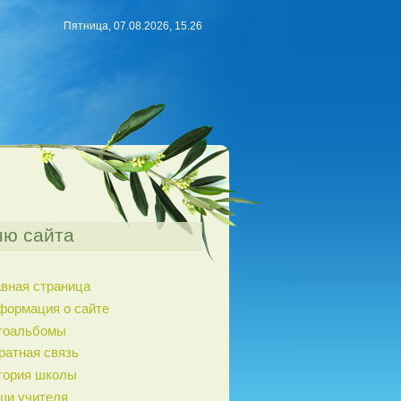
Пятница, 07.08.2026, 15.26
ю сайта
авная страница
формация о сайте
тоальбомы
ратная связь
тория школы
ши учителя