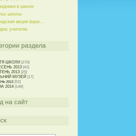
аздники в школе
льс школы
одская акция &quo...
прос учителю
егории раздела
ТЯ ШКОЛИ
[270]
СЕНЬ 2013
[42]
ТЕНЬ 2013
[25]
ЛЬНИЙ МУЗЕЙ
[17]
[52]
НЬ 2013
А 2014
[148]
д на сайт
ск