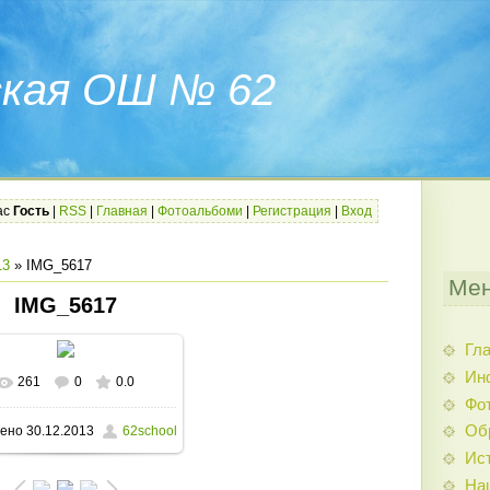
ская ОШ № 62
ас
Гость
|
RSS
|
Главная
|
Фотоальбоми
|
Регистрация
|
Вход
13
» IMG_5617
Мен
IMG_5617
Гл
Ин
261
0
0.0
В реальном размере
Фо
Об
ено
30.12.2013
62school
1200x1600
/ 290.8Kb
Ис
На