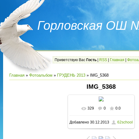
Горловская ОШ 
Приветствую Вас
Гость
|
RSS
|
Главная
|
Фотоа
Главная
»
Фотоальбом
»
ГРУДЕНЬ 2013
» IMG_5368
IMG_5368
329
0
0.0
В реальном размере
Добавлено
30.12.2013
62school
1600x1200
/ 252.9Kb