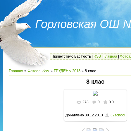
Горловская ОШ 
Приветствую Вас
Гость
|
RSS
|
Главная
|
Фотоа
Главная
»
Фотоальбом
»
ГРУДЕНЬ 2013
» 8 клас
8 клас
278
0
0.0
В реальном размере
Добавлено
30.12.2013
62school
1200x1600
/ 307.1Kb