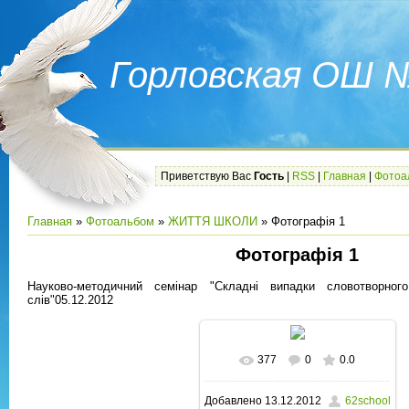
Горловская ОШ 
Приветствую Вас
Гость
|
RSS
|
Главная
|
Фотоа
Главная
»
Фотоальбом
»
ЖИТТЯ ШКОЛИ
» Фотографія 1
Фотографія 1
Науково-методичний семінар "Складні випадки словотворно
слів"05.12.2012
377
0
0.0
В реальном размере
Добавлено
13.12.2012
62school
1600x1200
/ 222.7Kb