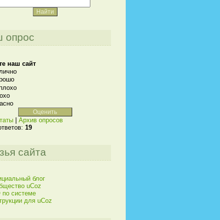
 опрос
те наш сайт
лично
рошо
плохо
охо
асно
таты
|
Архив опросов
ответов:
19
зья сайта
циальный блог
бщество uCoz
 по системе
трукции для uCoz