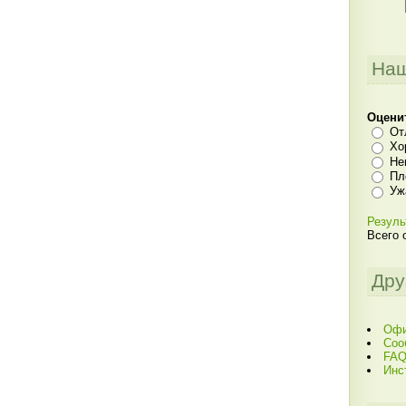
Наш
Оцени
От
Хо
Не
Пл
Уж
Резуль
Всего 
Дру
Офи
Соо
FAQ
Инс