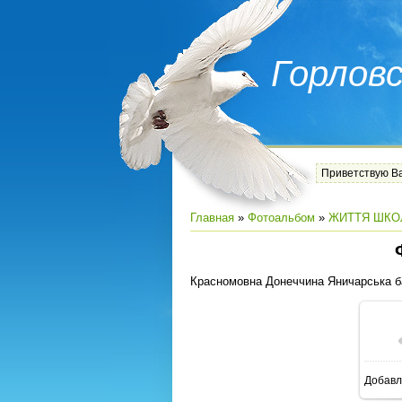
Горлов
Приветствую В
Главная
»
Фотоальбом
»
ЖИТТЯ ШКО
Красномовна Донеччина Яничарська 
Добавл