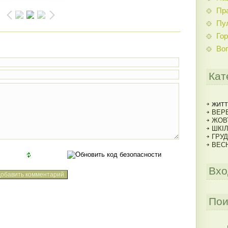
Пр
Пу
Гор
Во
Кат
ЖИТТ
ВЕРЕ
ЖОВ
ШКІ
ГРУД
ВЕСН
Вхо
Пои