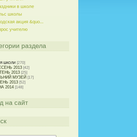
аздники в школе
льс школы
одская акция &quo...
прос учителю
егории раздела
[270]
Я ШКОЛИ
СЕНЬ 2013
[42]
ТЕНЬ 2013
[25]
ЛЬНИЙ МУЗЕЙ
[17]
ЕНЬ 2013
[52]
А 2014
[148]
д на сайт
ск