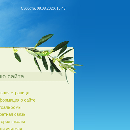
Суббота, 08.08.2026, 16.43
ю сайта
авная страница
формация о сайте
тоальбомы
ратная связь
тория школы
ши учителя