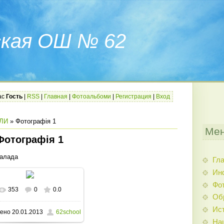
ская ОШ № 62
ас
Гость
|
RSS
|
Главная
|
Фотоальбоми
|
Регистрация
|
Вход
ЛИ
» Фотографія 1
Мен
Фотографія 1
балада
Гл
Ин
Фо
353
0
0.0
В реальном размере
Об
Ис
ено
20.01.2013
62school
1600x1200
/ 144.5Kb
На