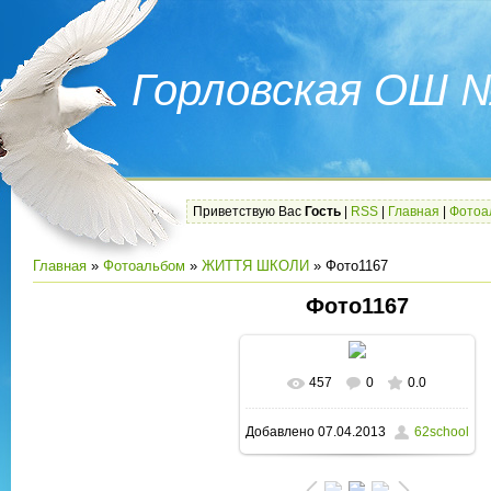
Горловская ОШ 
Приветствую Вас
Гость
|
RSS
|
Главная
|
Фотоа
Главная
»
Фотоальбом
»
ЖИТТЯ ШКОЛИ
» Фото1167
Фото1167
457
0
0.0
В реальном размере
Добавлено
07.04.2013
62school
1600x1200
/ 347.0Kb