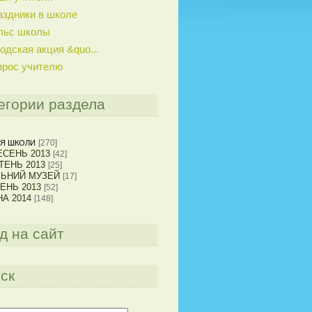
аздники в школе
льс школы
одская акция &quo...
прос учителю
егории раздела
[270]
Я ШКОЛИ
СЕНЬ 2013
[42]
ТЕНЬ 2013
[25]
ЛЬНИЙ МУЗЕЙ
[17]
ЕНЬ 2013
[52]
А 2014
[148]
д на сайт
ск