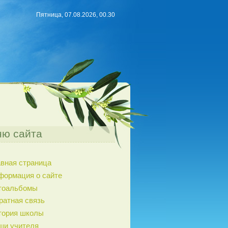
Пятница, 07.08.2026, 00.30
ю сайта
авная страница
формация о сайте
тоальбомы
ратная связь
тория школы
ши учителя