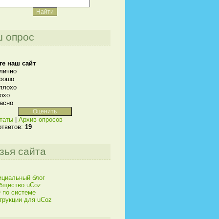
 опрос
те наш сайт
лично
рошо
плохо
охо
асно
таты
|
Архив опросов
ответов:
19
зья сайта
циальный блог
бщество uCoz
 по системе
трукции для uCoz