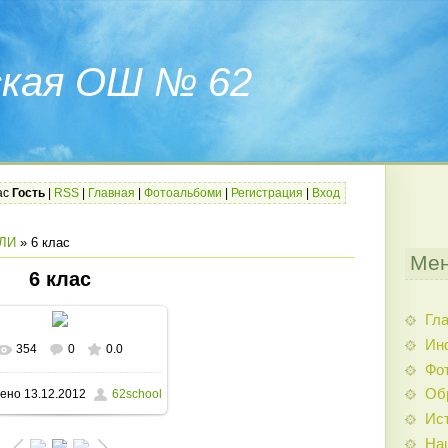
ская ОШ № 62
ас
Гость
|
RSS
|
Главная
|
Фотоальбоми
|
Регистрация
|
Вход
ЛИ
» 6 клас
Мен
6 клас
Гл
Ин
354
0
0.0
В реальном размере
Фо
Об
ено
13.12.2012
62school
1600x1200
/ 194.9Kb
Ис
На