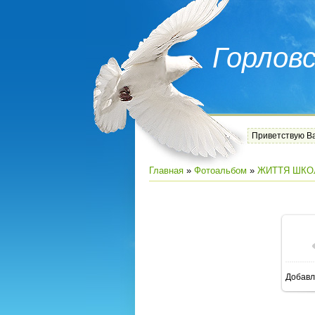
Горлов
Приветствую В
Главная
»
Фотоальбом
»
ЖИТТЯ ШКО
Добавл