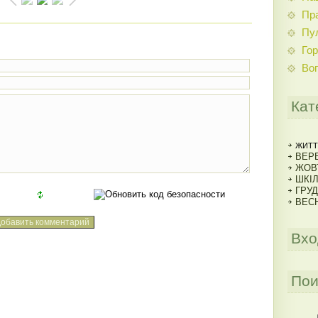
Пр
Пу
Гор
Во
Кат
ЖИТТ
ВЕРЕ
ЖОВ
ШКІ
ГРУД
ВЕСН
Вхо
Пои