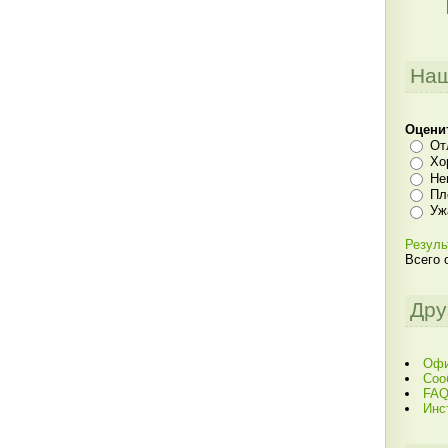
Наш
Оцени
От
Хо
Не
Пл
Уж
Резуль
Всего 
Дру
Офи
Соо
FAQ
Инс