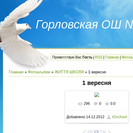
Горловская ОШ 
Приветствую Вас
Гость
|
RSS
|
Главная
|
Фотоа
Главная
»
Фотоальбом
»
ЖИТТЯ ШКОЛИ
» 1 вересня
1 вересня
296
0
0.0
В реальном размере
Добавлено
14.12.2012
62school
1600x1200
/ 245.2Kb