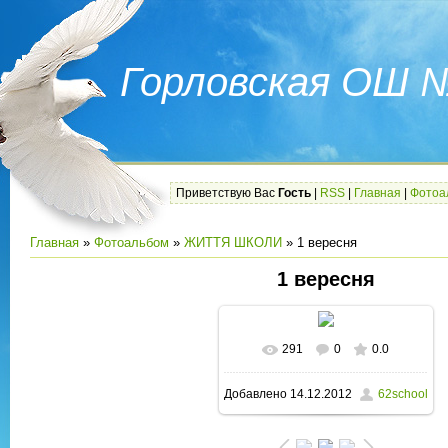
Горловская ОШ 
Приветствую Вас
Гость
|
RSS
|
Главная
|
Фотоа
Главная
»
Фотоальбом
»
ЖИТТЯ ШКОЛИ
» 1 вересня
1 вересня
291
0
0.0
В реальном размере
Добавлено
14.12.2012
62school
1600x1200
/ 236.1Kb