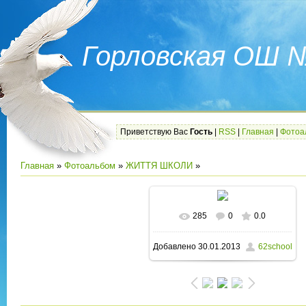
Горловская ОШ 
Приветствую Вас
Гость
|
RSS
|
Главная
|
Фотоа
Главная
»
Фотоальбом
»
ЖИТТЯ ШКОЛИ
»
285
0
0.0
В реальном размере
Добавлено
30.01.2013
62school
1600x1200
/ 204.8Kb