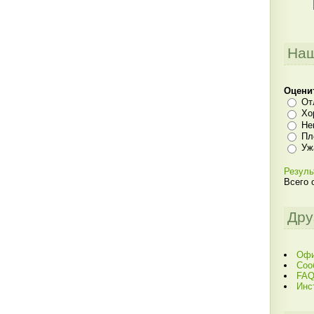
Наш
Оцени
От
Хо
Не
Пл
Уж
Резуль
Всего 
Дру
Офи
Соо
FAQ
Инс