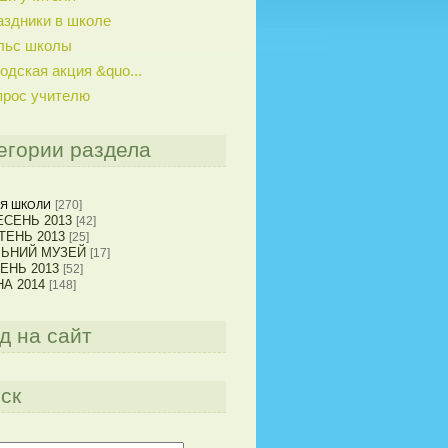
аздники в школе
льс школы
одская акция &quo...
прос учителю
егории раздела
[270]
Я ШКОЛИ
СЕНЬ 2013
[42]
ТЕНЬ 2013
[25]
ЛЬНИЙ МУЗЕЙ
[17]
ЕНЬ 2013
[52]
А 2014
[148]
д на сайт
ск