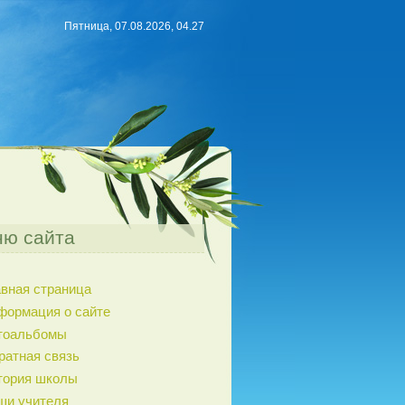
Пятница, 07.08.2026, 04.27
ю сайта
авная страница
формация о сайте
тоальбомы
ратная связь
тория школы
ши учителя