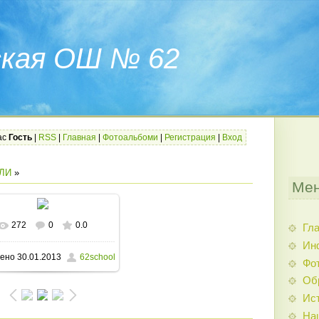
ская ОШ № 62
ас
Гость
|
RSS
|
Главная
|
Фотоальбоми
|
Регистрация
|
Вход
ЛИ
»
Мен
272
0
0.0
Гл
В реальном размере
Ин
ено
30.01.2013
62school
1600x1200
/ 223.7Kb
Фо
Об
Ис
На