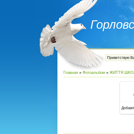
Горлов
Приветствую В
Главная
»
Фотоальбом
»
ЖИТТЯ ШКО
Добавл