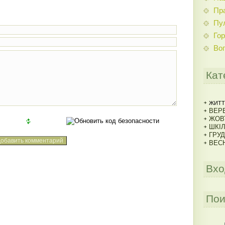
Пр
Пу
Гор
Во
Кат
ЖИТТ
ВЕРЕ
ЖОВ
ШКІ
ГРУД
ВЕСН
Вхо
Пои