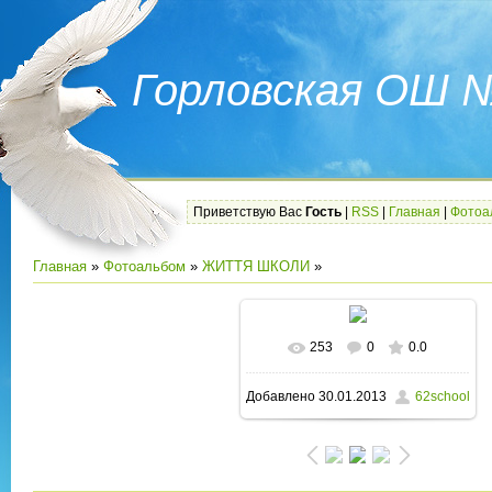
Горловская ОШ 
Приветствую Вас
Гость
|
RSS
|
Главная
|
Фотоа
Главная
»
Фотоальбом
»
ЖИТТЯ ШКОЛИ
»
253
0
0.0
В реальном размере
Добавлено
30.01.2013
62school
1600x1200
/ 185.1Kb