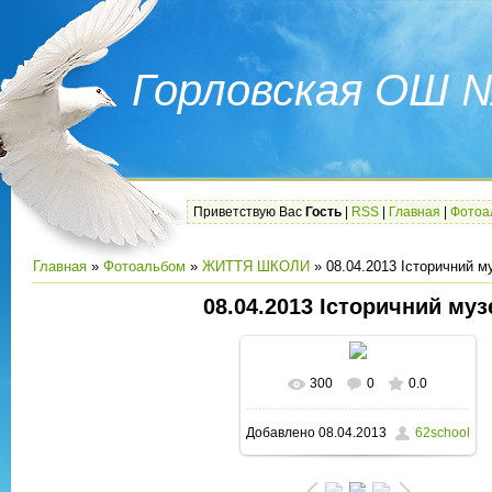
Горловская ОШ 
Приветствую Вас
Гость
|
RSS
|
Главная
|
Фотоа
Главная
»
Фотоальбом
»
ЖИТТЯ ШКОЛИ
» 08.04.2013 Історичний м
08.04.2013 Історичний муз
300
0
0.0
В реальном размере
Добавлено
08.04.2013
62school
1600x1200
/ 200.9Kb