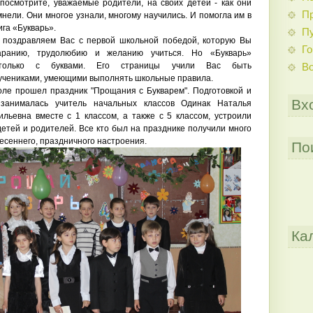
 посмотрите, уважаемые родители, на своих детей - как они
Пр
мнели. Они многое узнали, многому научились. И помогла им в
ига «Букварь».
П
равляем Вас с первой школьной победой, которую Вы
Го
аранию, трудолюбию и желанию учиться. Но «Букварь»
только с буквами. Его страницы учили Вас быть
В
учениками, умеющими выполнять школьные правила.
рошел праздник "Прощания с Букварем". Подготовкой и
Вх
 занималась учитель начальных классов Одинак Наталья
льевна вместе с 1 классом, а также с 5 классом, устроили
етей и родителей. Все кто был на празднике получили много
весеннего, праздничного настроения.
По
Ка