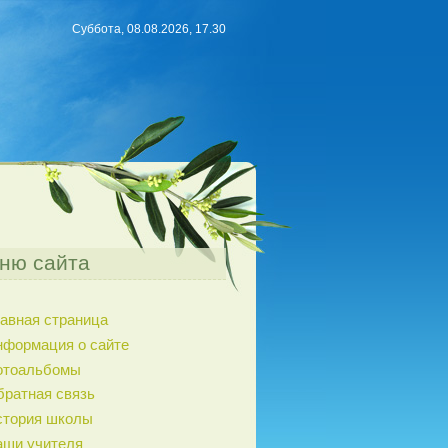
Суббота, 08.08.2026, 17.30
ню сайта
авная страница
нформация о сайте
отоальбомы
ратная связь
стория школы
аши учителя