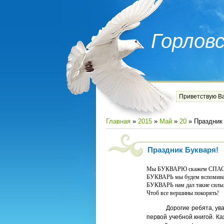
Горлов
Приветствую В
Главная
»
2015
»
Май
»
20
» Праздник
Праздник Букваря!
Мы БУКВАРЮ скажем СПА
БУКВАРЬ мы будем вспомина
БУКВАРЬ нам дал такие силы
Чтоб все вершины покорять!
Дорогие ребята, уважа
первой учебной книгой. К