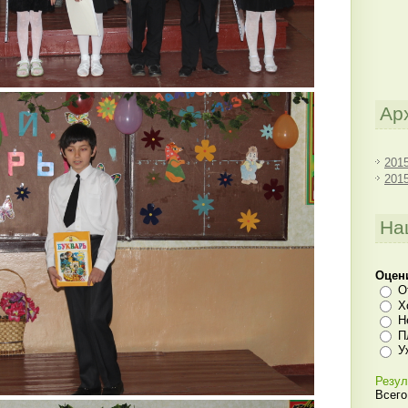
Ар
201
201
На
Оцен
О
Х
Н
П
У
Резул
Всего