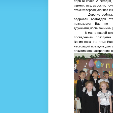
первый класс. А сегодня,
изменились, выросли, поу
этом их первая учебная кн
Дорогие ребята, позд
одержали благодаря ст
познакомил Вас не 
дружными, воспитанными 
8 мая в нашей школе п
проведением праздника
Васильевна. Наталья Васи
настоящий праздник для д
позитивного настроения, 