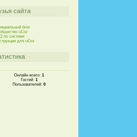
узья сайта
ициальный блог
общество uCoz
Q по системе
струкции для uCoz
атистика
Онлайн всего:
1
Гостей:
1
Пользователей:
0