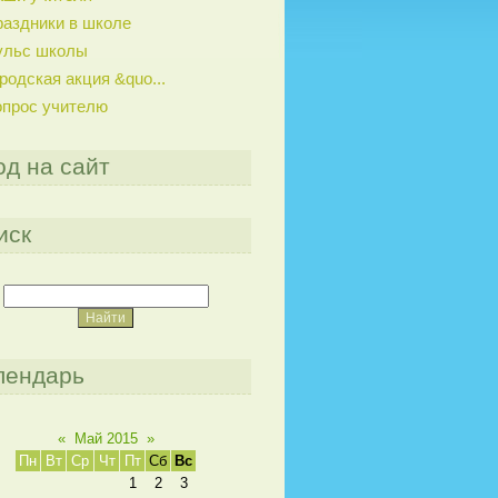
аздники в школе
ульс школы
родская акция &quo...
опрос учителю
од на сайт
иск
лендарь
«
Май 2015
»
Пн
Вт
Ср
Чт
Пт
Сб
Вс
1
2
3