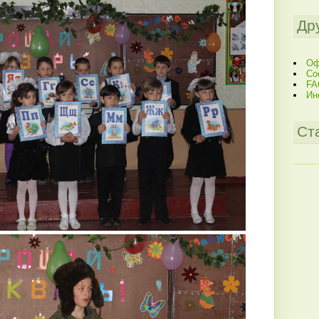
Др
Оф
Со
FA
Ин
Ст