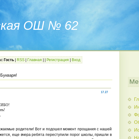
ская ОШ № 62
ас
Гость
|
RSS
|
Главная
|
|
Регистрация
|
Вход
 Букваря!
Ме
17.27
Гл
СИБО!
И
ть!
Ф
,
Об
емые родители! Вот и подошел момент прощания с нашей
И
ажется, еще вчера ребята переступили порог школы, пришли в
Н